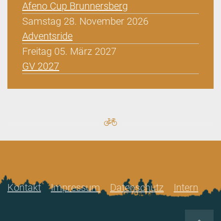
Afeno Cup Brunnersberg
Samstag 28. November 2026
Adventsride
Freitag 05. März 2027
GV 2027
Kontakt
Impressum
Datenschutz
Intern